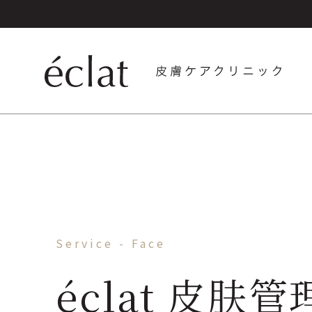
Service - Face
éclat 皮肤管