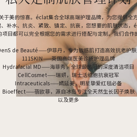
关于美的惊喜。éclat集合全球高端护理品牌，为您提供全
、补水、抗炎、紧致、镇定、抗衰，您想要的肌肤状态，éc
的项目都可以完全根据您的需求进行搭配与定制。我们合作
iDenS de Beauté——伊菲丹，专为敏感肌打造高效抗老护
111SKIN——英国高端医美诊所护理品牌
Hydrafacial MD——海菲秀，全球最热门的深度清洁项目
CellCosmet——瑞妍，瑞士活细胞抗衰冠军
Intraceuticals——嫣延美，明星挚爱红毯必备
Bioeffect——蓓欧菲，源自冰岛专注全天然生长因子焕肤
以及更多